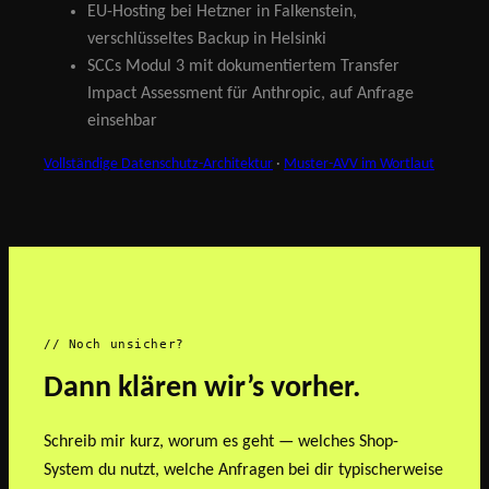
EU-Hosting bei Hetzner in Falkenstein,
verschlüsseltes Backup in Helsinki
SCCs Modul 3 mit dokumentiertem Transfer
Impact Assessment für Anthropic, auf Anfrage
einsehbar
Vollständige Datenschutz-Architektur
·
Muster-AVV im Wortlaut
// Noch unsicher?
Dann klären wir’s vorher.
Schreib mir kurz, worum es geht — welches Shop-
System du nutzt, welche Anfragen bei dir typischerweise