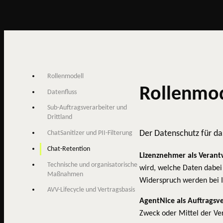
Rollenmodell
Rollenmod
Datenfluss
Sub-Auftragsverarbeiter und
Drittland
Der Datenschutz für das
ChatSanitizer und PII-Filterung
Chat-Retention
Lizenznehmer als Verantw
Technische und organisatorische
wird, welche Daten dabei
Maßnahmen
Widerspruch werden bei Ih
AVV-Lifecycle und Vertragsbasis
AgentNice als Auftragsve
Zweck oder Mittel der Ver