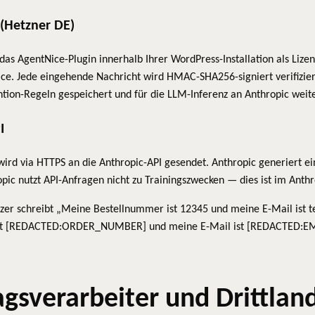
 (Hetzner DE)
das AgentNice-Plugin innerhalb Ihrer WordPress-Installation als Lizen
vice. Jede eingehende Nachricht wird HMAC-SHA256-signiert verifiziert
ntion-Regeln gespeichert und für die LLM-Inferenz an Anthropic weite
I
wird via HTTPS an die Anthropic-API gesendet. Anthropic generiert ein
pic nutzt API-Anfragen nicht zu Trainingszwecken — dies ist im Anthr
zer schreibt „Meine Bestellnummer ist 12345 und meine E-Mail ist t
t [REDACTED:ORDER_NUMBER] und meine E-Mail ist [REDACTED:EMAIL]“
gsverarbeiter und Drittlan