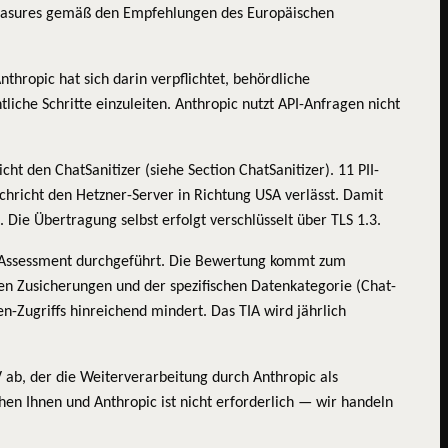
 measures gemäß den Empfehlungen des Europäischen
hropic hat sich darin verpflichtet, behördliche
liche Schritte einzuleiten. Anthropic nutzt API-Anfragen nicht
t den ChatSanitizer (siehe Section ChatSanitizer). 11 PII-
chricht den Hetzner-Server in Richtung USA verlässt. Damit
ie Übertragung selbst erfolgt verschlüsselt über TLS 1.3.
t Assessment durchgeführt. Die Bewertung kommt zum
hen Zusicherungen und der spezifischen Datenkategorie (Chat-
-Zugriffs hinreichend mindert. Das TIA wird jährlich
 ab, der die Weiterverarbeitung durch Anthropic als
en Ihnen und Anthropic ist nicht erforderlich — wir handeln