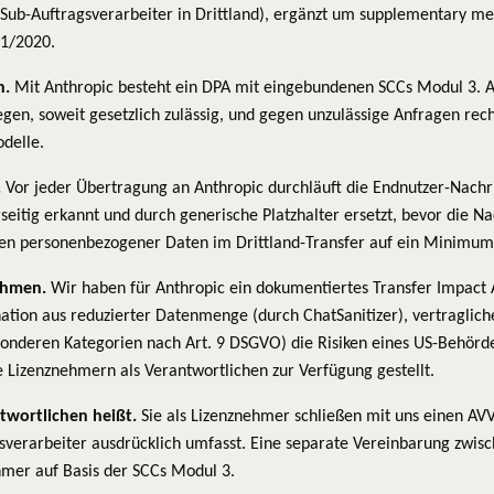
u Sub-Auftragsverarbeiter in Drittland), ergänzt um supplementary
01/2020.
n.
Mit Anthropic besteht ein DPA mit eingebundenen SCCs Modul 3. Ant
egen, soweit gesetzlich zulässig, und gegen unzulässige Anfragen recht
odelle.
.
Vor jeder Übertragung an Anthropic durchläuft die Endnutzer-Nachrich
eitig erkannt und durch generische Platzhalter ersetzt, bevor die Na
en personenbezogener Daten im Drittland-Transfer auf ein Minimum. D
ahmen.
Wir haben für Anthropic ein dokumentiertes Transfer Impac
ation aus reduzierter Datenmenge (durch ChatSanitizer), vertraglic
onderen Kategorien nach Art. 9 DSGVO) die Risiken eines US-Behörden
 Lizenznehmern als Verantwortlichen zur Verfügung gestellt.
ntwortlichen heißt.
Sie als Lizenznehmer schließen mit uns einen AVV
verarbeiter ausdrücklich umfasst. Eine separate Vereinbarung zwisch
mer auf Basis der SCCs Modul 3.