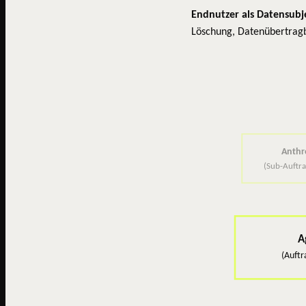
Endnutzer als Datensubj
Löschung, Datenübertragba
Anthr
(Sub-Auftra
A
(Auftr